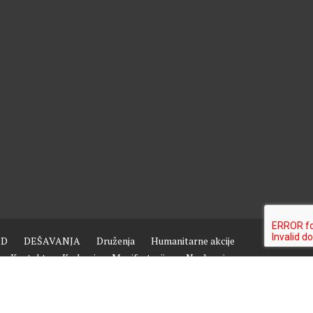
ND
DEŠAVANJA
Druženja
Humanitarne akcije
Kontakt
Kurbani
Manifestacije
Naslovnica
Putovanja i izleti
Razne sekcije
Sample Page
Saradnja
Vjerski i kulturni život
Aktivnosti