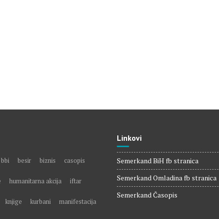
e
Linkovi
bbi
besir
biznis
casopis
Semerkand BiH fb stranica
Semerkand Omladina fb stranica
e
humanitarna akcija
iftar
Semerkand Časopis
knjige
kurbani
manifestacija