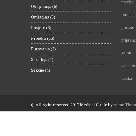
mevlud
Okupljanja
(6)
omladin
Omladina
(5)
Posjete
(3)
posjete
Projekti
(13)
priprem
Putovanja
(2)
salon
Saradnja
(1)
seminar
Sekcije
(4)
turska
© All right reserved 2017
Medical Circle by
Acme Them