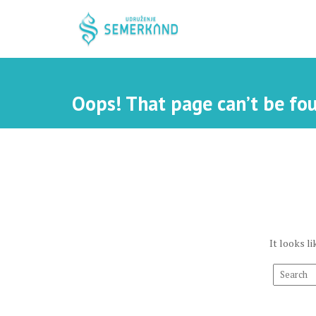
S
k
i
p
t
o
Oops! That page can’t be fo
c
o
n
t
e
n
t
It looks l