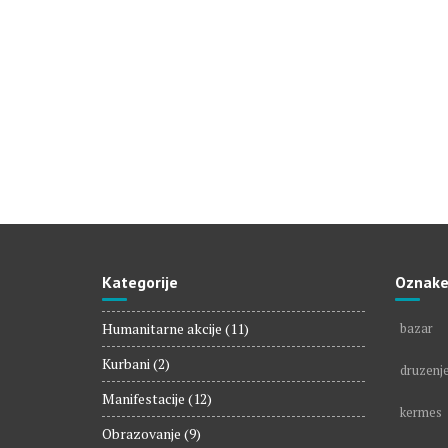
Kategorije
Oznak
Humanitarne akcije
(11)
bazar
Kurbani
(2)
druzenj
Manifestacije
(12)
kermes
Obrazovanje
(9)