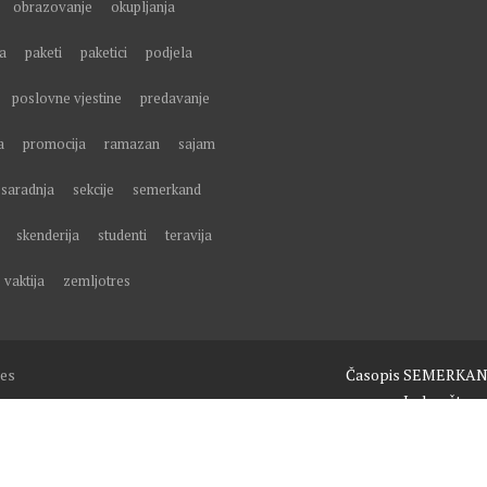
obrazovanje
okupljanja
a
paketi
paketici
podjela
poslovne vjestine
predavanje
a
promocija
ramazan
sajam
saradnja
sekcije
semerkand
skenderija
studenti
teravija
vaktija
zemljotres
es
Časopis SEMERKA
Izdavaštvo
Obuke, seminari i predavanja