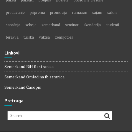
paketi
paketici
podjela
posjete
poslovne vjestine
predavanje
priprema
promocija
ramazan
sajam
salon
saradnja
sekcije
semerkand
seminar
skenderija
studenti
teravija
turska
vaktija
zemljotres
Linkovi
Semerkand BiH fb stranica
Semerkand Omladina fb stranica
Semerkand Časopis
Pretraga