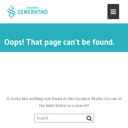
S
k
i
p
t
o
Oops! That page can’t be found.
c
o
n
t
e
n
t
It looks like nothing was found at this location. Maybe try one of
the links below or a search?