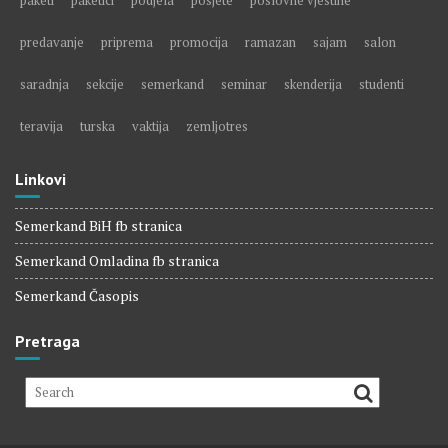
paketi
paketici
podjela
posjete
poslovne vjestine
predavanje
priprema
promocija
ramazan
sajam
salon
saradnja
sekcije
semerkand
seminar
skenderija
studenti
teravija
turska
vaktija
zemljotres
Linkovi
Semerkand BiH fb stranica
Semerkand Omladina fb stranica
Semerkand Časopis
Pretraga