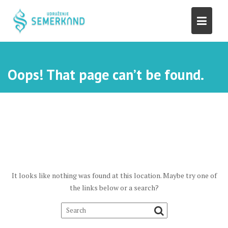
S
k
i
p
t
o
Oops! That page can’t be found.
c
o
n
t
e
n
t
It looks like nothing was found at this location. Maybe try one of
the links below or a search?