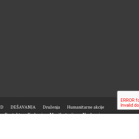
ND
DEŠAVANJA
Druženja
Humanitarne akcije
Kontakt
Kurbani
Manifestacije
Naslovnica
Putovanja i izleti
Razne sekcije
Sample Page
Saradnja
Vjerski i kulturni život
Aktivnosti