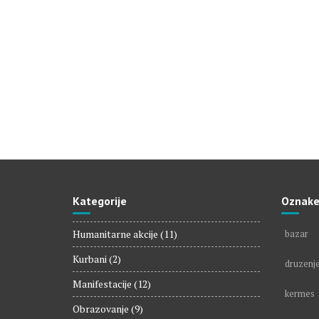
Kategorije
Oznak
Humanitarne akcije
(11)
bazar
Kurbani
(2)
druzenj
Manifestacije
(12)
kermes
Obrazovanje
(9)