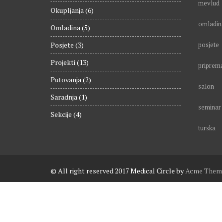
mevlud
Okupljanja
(6)
omladin
Omladina
(5)
Posjete
(3)
posjete
Projekti
(13)
priprem
Putovanja
(2)
salon
Saradnja
(1)
seminar
Sekcije
(4)
turska
© All right reserved 2017
Medical Circle by
Acme Them