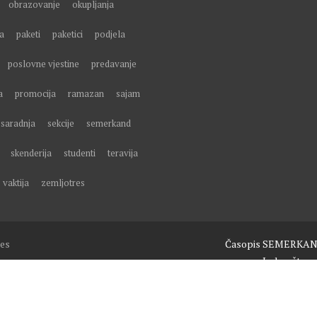
obrazovanje
okupljanja
a
paketi
paketici
podjela
poslovne vjestine
predavanje
a
promocija
ramazan
sajam
saradnja
sekcije
semerkand
skenderija
studenti
teravija
vaktija
zemljotres
es
Časopis SEMERKA
Izdavaštvo
Obuke, seminari i predavanja