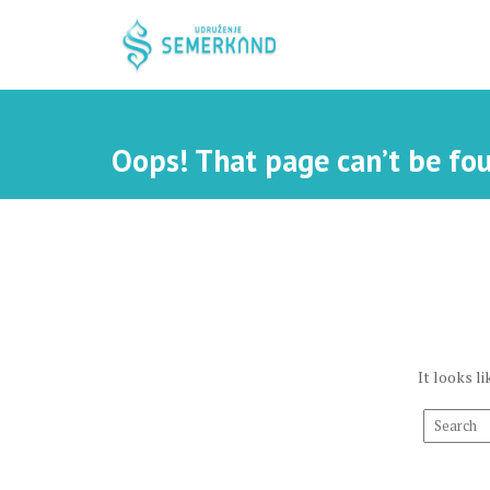
S
k
i
p
t
o
Oops! That page can’t be fo
c
o
n
t
e
n
t
It looks l