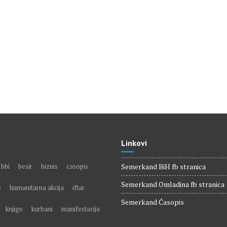
e
Linkovi
bbi
besir
biznis
casopis
Semerkand BiH fb stranica
Semerkand Omladina fb stranica
e
humanitarna akcija
iftar
Semerkand Časopis
knjige
kurbani
manifestacija