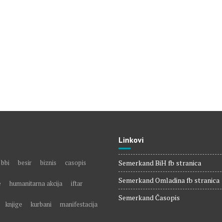
e
Linkovi
bbi
besir
biznis
casopis
Semerkand BiH fb stranica
Semerkand Omladina fb stranica
e
humanitarna akcija
iftar
Semerkand Časopis
knjige
kurbani
manifestacija