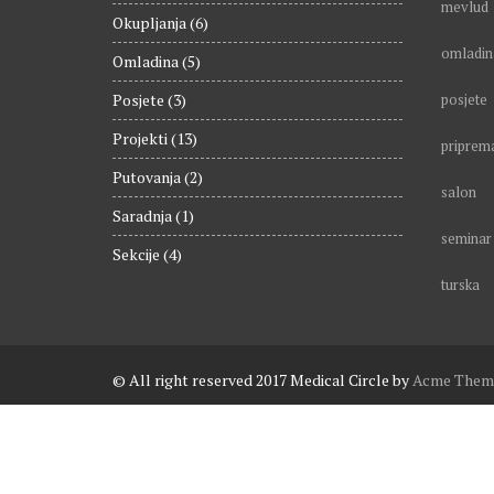
mevlud
Okupljanja
(6)
omladin
Omladina
(5)
Posjete
(3)
posjete
Projekti
(13)
priprem
Putovanja
(2)
salon
Saradnja
(1)
seminar
Sekcije
(4)
turska
© All right reserved 2017
Medical Circle by
Acme Them