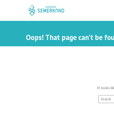
S
k
i
p
t
o
Oops! That page can’t be fo
c
o
n
t
e
n
t
It looks l