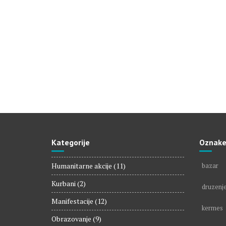
Kategorije
Oznak
Humanitarne akcije
(11)
bazar
Kurbani
(2)
druzenj
Manifestacije
(12)
kermes
Obrazovanje
(9)