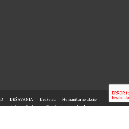
ND
DEŠAVANJA
Druženja
Humanitarne akcije
Kontakt
Kurbani
Manifestacije
Naslovnica
Putovanja i izleti
Razne sekcije
Sample Page
Saradnja
Vjerski i kulturni život
Aktivnosti