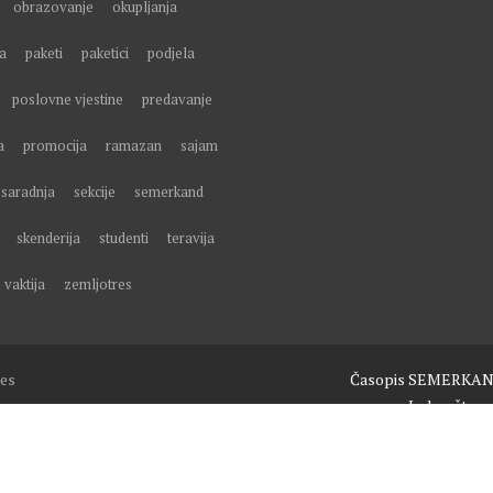
obrazovanje
okupljanja
a
paketi
paketici
podjela
poslovne vjestine
predavanje
a
promocija
ramazan
sajam
saradnja
sekcije
semerkand
skenderija
studenti
teravija
vaktija
zemljotres
es
Časopis SEMERKA
Izdavaštvo
Obuke, seminari i predavanja